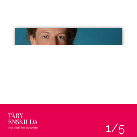
1
/5
Isaac Tiselius, Malin