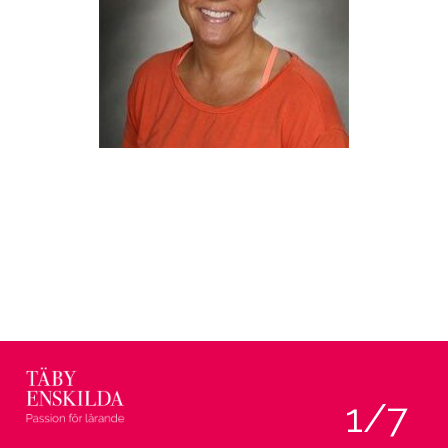
Åsa Sagebro
Lärare
1
/7