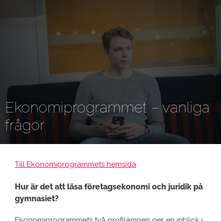
Hoppa
till
innehåll
Ekonomiprogrammet – vanliga
frågor
Till Ekonomiprogrammets hemsida
Hur är det att läsa företagsekonomi och juridik på
gymnasiet?
Ekonomiprogrammets två profilämnen ger en inblick i