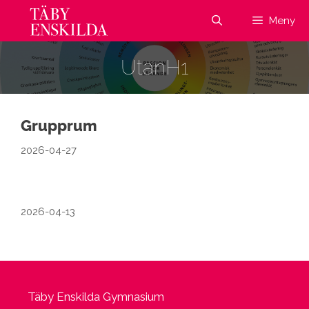
Hoppa
Meny
till
innehåll
UtanH1
Grupprum
2026-04-27
2026-04-13
Täby Enskilda Gymnasium