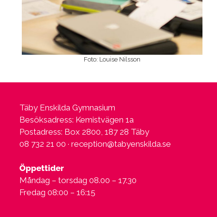
Foto: Louise Nilsson
Täby Enskilda Gymnasium
Besöksadress: Kemistvägen 1a
Postadress: Box 2800, 187 28 Täby
08 732 21 00 ·
reception@tabyenskilda.se
Öppettider
Måndag – torsdag 08.00 – 17.30
Fredag 08:00 – 16:15