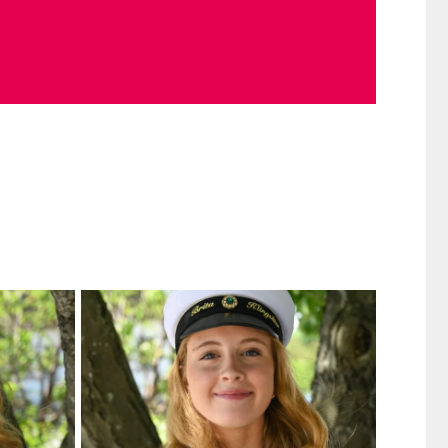
ån första
...
Eleven har under sin TEG-tid visat prov på ett
...
292
10