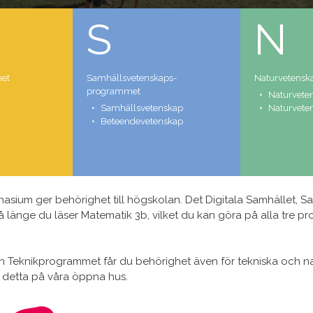
S
N
et
Samhälls­vetenskaps­
Naturvetensk
programmet
Natur­vete
Samhälls­vetenskap
Natur­vete
Beteende­vetenskap
asium ger behörighet till högskolan. Det Digitala Samhället
 länge du läser Matematik 3b, vilket du kan göra på alla tre
Teknikprogrammet får du behörighet även för tekniska och na
 detta på våra öppna hus.