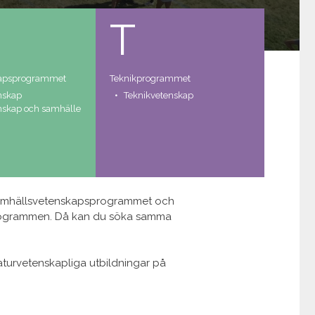
T
aps­programmet
Teknik­programmet
nskap
Teknik­vetenskap
nskap och samhälle
, Samhällsvetenskapsprogrammet och
 programmen. Då kan du söka samma
turvetenskapliga utbildningar på