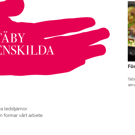
För
Täby
ser
a ledstjärnor.
n formar vårt arbete.