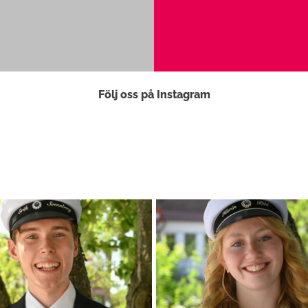
Följ oss på Instagram
ort intresse utforskar du ämnena du
...
Årets samhällsprofil är en elev som fr
103
0
138
7