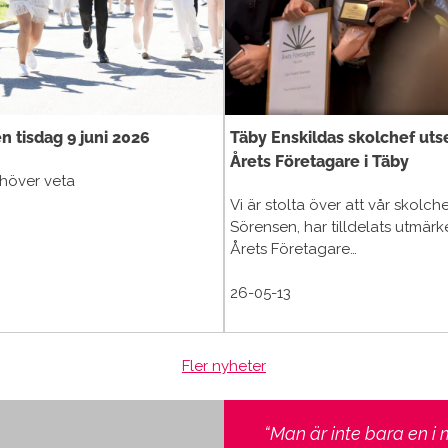
n tisdag 9 juni 2026
Täby Enskildas skolchef utse
Årets Företagare i Täby
ehöver veta
Vi är stolta över att vår skolche
Sörensen, har tilldelats utmärk
Årets Företagare…
26-05-13
Fler nyheter
“Man är inte bara en i