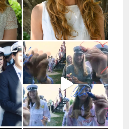
mmar till
...
DS-ettornas fantastiska film till våra
...
333
0