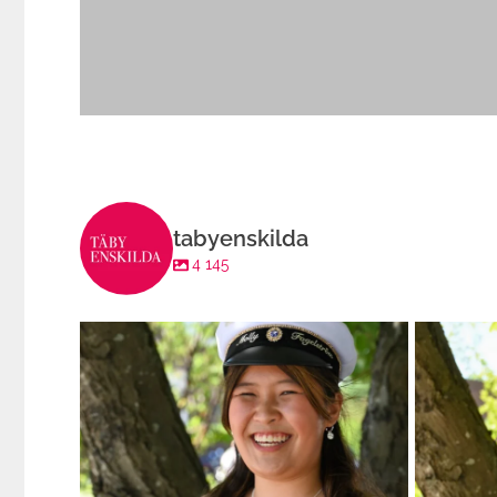
tabyenskilda
4 145
En klippa är någon som andra kan lita på. Någon
...
Med ett st
172
15