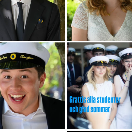
n uppgifter med en sällsynt tyngd, ett
...
Grattis till alla studenter och glad so
221
9
574
2