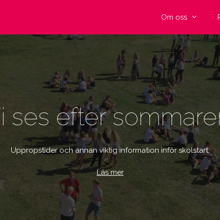
Om oss
i ses efter sommare
Uppropstider och annan viktig information inför skolstart.
Läs mer