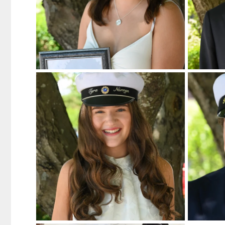
Likt bubblorna i ett champagneglas sprider du
...
Du tar dig a
209
4