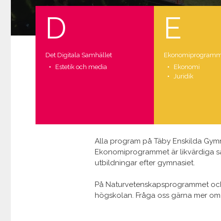
D
E
Det Digitala Samhället
Ekonomi­programm
Estetik och media
Ekonomi
Juridik
Alla program på Täby Enskilda Gymn
Ekonomiprogrammet är likvärdiga så
utbildningar efter gymnasiet.
På Naturvetenskapsprogrammet och 
högskolan. Fråga oss gärna mer om