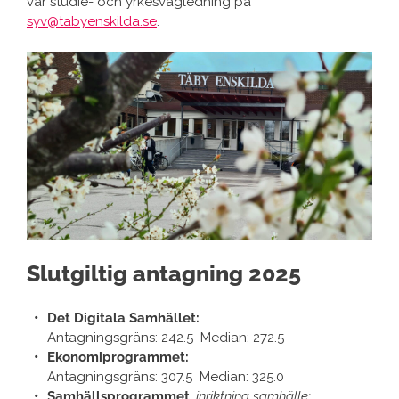
vår studie- och yrkesvägledning på
syv@tabyenskilda.se
.
Slutgiltig antagning 2025
Det Digitala Samhället:
Antagningsgräns: 242.5
Median: 272.5
Ekonomiprogrammet:
Antagningsgräns: 307.5
Median: 325.0
Samhällsprogrammet
,
inriktning samhälle: