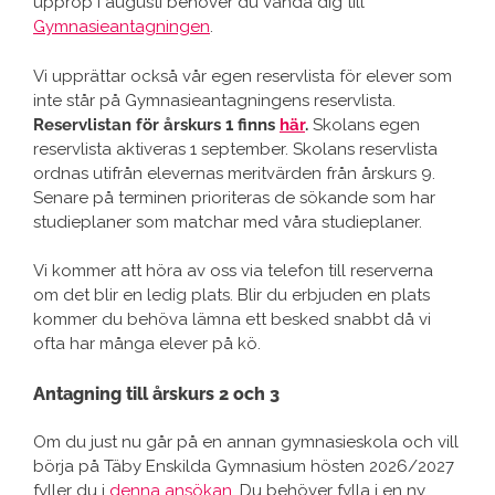
upprop i augusti behöver du vända dig till
Gymnasieantagningen
.
Vi upprättar också vår egen reservlista för elever som
inte står på Gymnasieantagningens reservlista.
Reservlistan för årskurs 1 finns
här
.
Skolans egen
reservlista aktiveras 1 september. Skolans reservlista
ordnas utifrån elevernas meritvärden från årskurs 9.
Senare på terminen prioriteras de sökande som har
studieplaner som matchar med våra studieplaner.
Vi kommer att höra av oss via telefon till reserverna
om det blir en ledig plats. Blir du erbjuden en plats
kommer du behöva lämna ett besked snabbt då vi
ofta har många elever på kö.
Antagning till årskurs 2 och 3
Om du just nu går på en annan gymnasieskola och vill
börja på Täby Enskilda Gymnasium hösten 2026/2027
fyller du i
denna ansökan
. Du behöver fylla i en ny