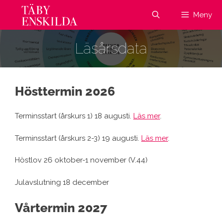
Hoppa
Meny
till
innehåll
Läsårsdata
Hösttermin 2026
Terminsstart (årskurs 1) 18 augusti.
Läs mer
.
Terminsstart (årskurs 2-3) 19 augusti.
Läs mer
.
Höstlov 26 oktober-1 november (V.44)
Julavslutning 18 december
Vårtermin 2027