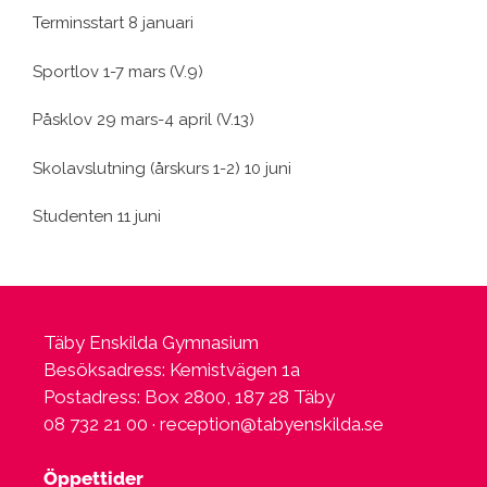
Terminsstart 8 januari
Sportlov 1-7 mars (V.9)
Påsklov 29 mars-4 april (V.13)
Skolavslutning (årskurs 1-2) 10 juni
Studenten 11 juni
Täby Enskilda Gymnasium
Besöksadress: Kemistvägen 1a
Postadress: Box 2800, 187 28 Täby
08 732 21 00 ·
reception@tabyenskilda.se
Öppettider