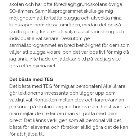
skolan och har ofta föredragit grundskolans övriga
SO-ämnen. Samhällsprogrammet skulle ge mig
möjligheten att fortsätta plugga och utveckla mina
kunskaper inom dessa områden, medan det också
skulle ge mig friheten att välja specifik inriktning och
individuella val senare. Dessutom ger
samhällsprogrammet en bred behörighet för dem som
väljer att plugga vidare, och det var positivt för mig då
jag ännu inte hade en jätteklar bild på vad jag ville
göra efter gymnasiet.
Det bästa med TEG
Det bästa med TEG för mig är personalen! Alla lärare
gör lektionerna intressanta och lägger upp dem
väldigt väl. Kontakten mellan elev och lärare/annan
personal på skolan fungerar hur bra som helst vare sig
man mejlar dem eller om man vill prata med dem
direkt. Det känns verkligen som all personal vill det
bästa för eleverna och försöker alltid göra det de kan
för att hjälpa till.