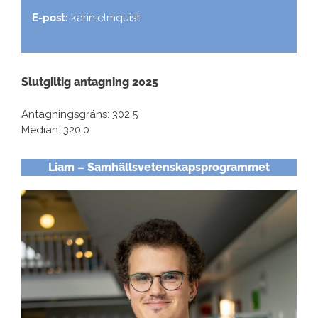
E-post:
karin.elmquist
Slutgiltig antagning 2025
Antagningsgräns: 302.5
Median: 320.0
Liam – Samhällsvetenskapsprogrammet