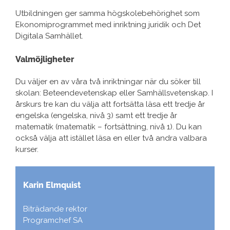
Utbildningen ger samma högskolebehörighet som
Ekonomiprogrammet med inriktning juridik och Det
Digitala Samhället.
Valmöjligheter
Du väljer en av våra två inriktningar när du söker till
skolan: Beteendevetenskap eller Samhällsvetenskap. I
årskurs tre kan du välja att fortsätta läsa ett tredje år
engelska (engelska, nivå 3) samt ett tredje år
matematik (matematik – fortsättning, nivå 1). Du kan
också välja att istället läsa en eller två andra valbara
kurser.
Karin Elmquist
Biträdande rektor
Programchef SA