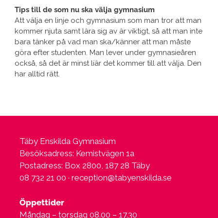
Tips till de som nu ska välja gymnasium
Att välja en linje och gymnasium som man tror att man
kommer njuta samt lära sig av är viktigt, så att man inte
bara tänker på vad man ska/känner att man måste
göra efter studenten. Man lever under gymnasieåren
också, så det är minst liär det kommer till att välja. Den
har alltid rätt.
Täby Enskilda Gymnasium
Besöksadress: Kemistvägen 1a
Postadress: Box 2800, 187 28 Täby
08 732 21 00 ·
reception@tabyenskilda.se
Öppettider
Måndag – torsdag 08.00 – 17.30