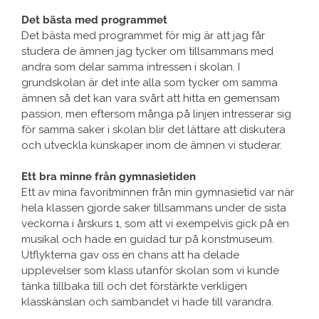
Det bästa med programmet
Det bästa med programmet för mig är att jag får
studera de ämnen jag tycker om tillsammans med
andra som delar samma intressen i skolan. I
grundskolan är det inte alla som tycker om samma
ämnen så det kan vara svårt att hitta en gemensam
passion, men eftersom många på linjen intresserar sig
för samma saker i skolan blir det lättare att diskutera
och utveckla kunskaper inom de ämnen vi studerar.
Ett bra minne från gymnasietiden
Ett av mina favoritminnen från min gymnasietid var när
hela klassen gjorde saker tillsammans under de sista
veckorna i årskurs 1, som att vi exempelvis gick på en
musikal och hade en guidad tur på konstmuseum.
Utflykterna gav oss en chans att ha delade
upplevelser som klass utanför skolan som vi kunde
tänka tillbaka till och det förstärkte verkligen
klasskänslan och sambandet vi hade till varandra.