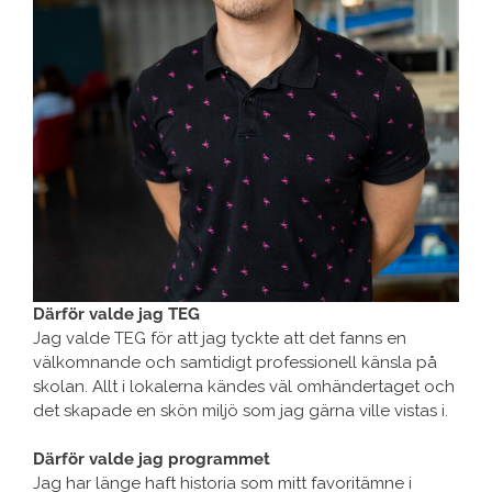
Därför valde jag TEG
Jag valde TEG för att jag tyckte att det fanns en
välkomnande och samtidigt professionell känsla på
skolan. Allt i lokalerna kändes väl omhändertaget och
det skapade en skön miljö som jag gärna ville vistas i.
Därför valde jag programmet
Jag har länge haft historia som mitt favoritämne i