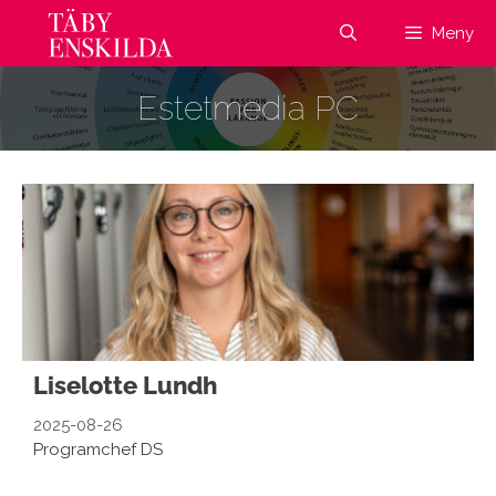
Hoppa
Meny
till
innehåll
Estetmedia PC
Liselotte Lundh
2025-08-26
Programchef DS