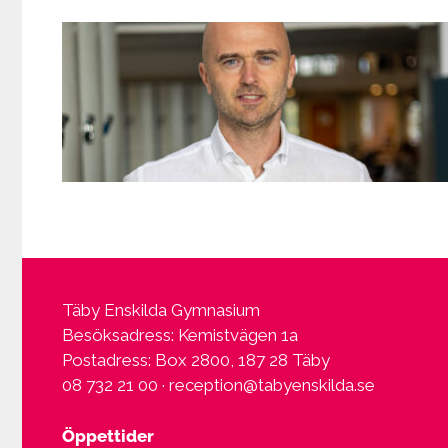
Täby Enskilda Gymnasium
Besöksadress: Kemistvägen 1a
Postadress: Box 2800, 187 28 Täby
08 732 21 00 ·
reception@tabyenskilda.se
Öppettider