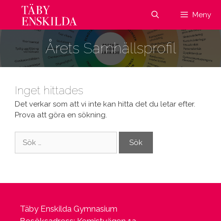
Hoppa
Meny
till
innehåll
Årets Samhällsprofil
Inget hittades
Det verkar som att vi inte kan hitta det du letar efter.
Prova att göra en sökning.
Sök
efter:
Täby Enskilda Gymnasium
Besöksadress: Kemistvägen 1a