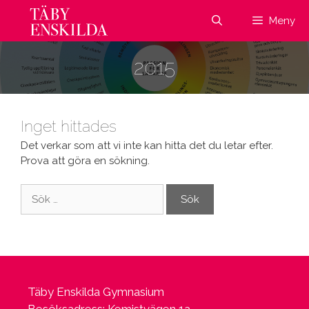
Hoppa
Meny
till
innehåll
2015
Inget hittades
Det verkar som att vi inte kan hitta det du letar efter.
Prova att göra en sökning.
Sök
efter:
Täby Enskilda Gymnasium
Besöksadress: Kemistvägen 1a