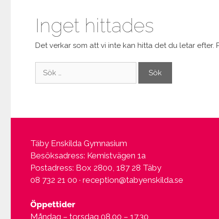
Inget hittades
Det verkar som att vi inte kan hitta det du letar efter.
Sök
efter:
Täby Enskilda Gymnasium
Besöksadress: Kemistvägen 1a
Postadress: Box 2800, 187 28 Täby
08 732 21 00 ·
reception@tabyenskilda.se
Öppettider
Måndag – torsdag 08.00 – 17.30