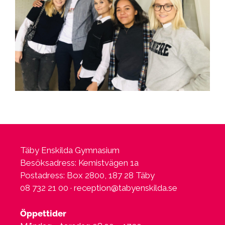
Täby Enskilda Gymnasium
Besöksadress: Kemistvägen 1a
Postadress: Box 2800, 187 28 Täby
08 732 21 00 ·
reception@tabyenskilda.se
Öppettider