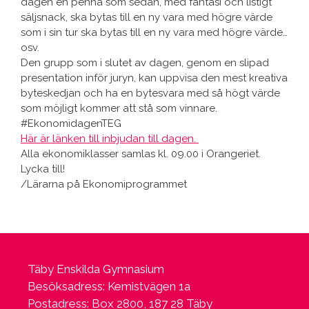
dagen en penna som sedan, med fantasi och listigt
säljsnack, ska bytas till en ny vara med högre värde
som i sin tur ska bytas till en ny vara med högre värde…
osv.
Den grupp som i slutet av dagen, genom en slipad
presentation inför juryn, kan uppvisa den mest kreativa
byteskedjan och ha en bytesvara med så högt värde
som möjligt kommer att stå som vinnare.
#EkonomidagenTEG
Här är länken till inbjudan till dagen.
Alla ekonomiklasser samlas kl. 09.00 i Orangeriet.
Lycka till!
/Lärarna på Ekonomiprogrammet
Täby Enskilda Gymnasium
Besöksadress: Kemistvägen 1a
Postadress: Box 2800, 187 28 Täby