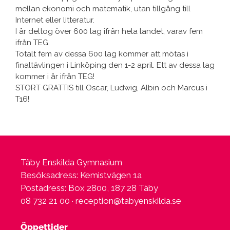
mellan ekonomi och matematik, utan tillgång till
Internet eller litteratur.
I år deltog över 600 lag ifrån hela landet, varav fem
ifrån TEG.
Totalt fem av dessa 600 lag kommer att mötas i
finaltävlingen i Linköping den 1-2 april. Ett av dessa lag
kommer i år ifrån TEG!
STORT GRATTIS till Oscar, Ludwig, Albin och Marcus i
T16!
Täby Enskilda Gymnasium
Besöksadress: Kemistvägen 1a
Postadress: Box 2800, 187 28 Täby
08 732 21 00 ·
reception@tabyenskilda.se
Öppettider