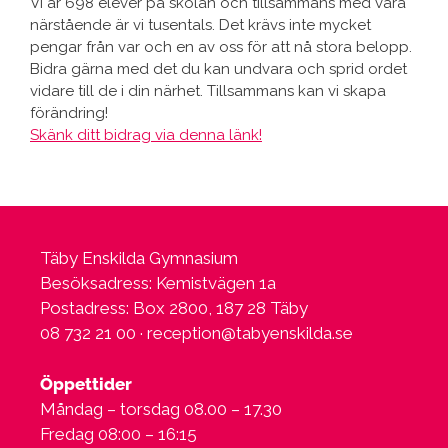
Vi är 698 elever på skolan och tillsammans med våra
närstående är vi tusentals. Det krävs inte mycket
pengar från var och en av oss för att nå stora belopp.
Bidra gärna med det du kan undvara och sprid ordet
vidare till de i din närhet. Tillsammans kan vi skapa
förändring!
Skänk ditt bidrag via denna länk!
Täby Enskilda Gymnasium
Besöksadress: Kemistvägen 1a
Postadress: Box 2800, 187 28 Täby
08 732 21 00 ·
reception@tabyenskilda.se
Öppettider
Måndag – torsdag 08.00 – 17.30
Fredag 08:00 – 16:15