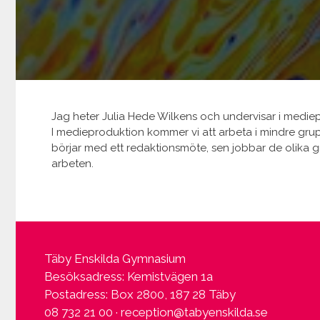
Jag heter Julia Hede Wilkens och undervisar i medie
I medieproduktion kommer vi att arbeta i mindre grupp
börjar med ett redaktionsmöte, sen jobbar de olika 
arbeten.
Täby Enskilda Gymnasium
Besöksadress: Kemistvägen 1a
Postadress: Box 2800, 187 28 Täby
08 732 21 00 ·
reception@tabyenskilda.se