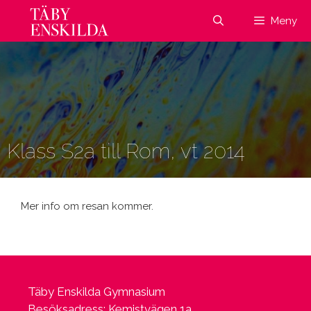
Hoppa
Meny
till
innehåll
Klass S2a till Rom, vt 2014
Mer info om resan kommer.
Täby Enskilda Gymnasium
Besöksadress: Kemistvägen 1a