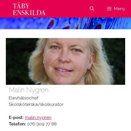
Hoppa
Meny
till
innehåll
Malin Nygren
Elevhälsochef
Skolsköterska/skolkurator
E-post:
malin.nygren
Telefon:
076-309 77 88