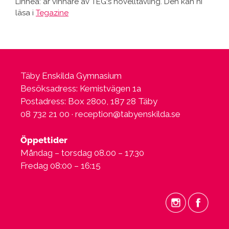
Linnéa: är vinnare av TEG:s novelltävling. Den kan ni
läsa i
Tegazine
Täby Enskilda Gymnasium
Besöksadress: Kemistvägen 1a
Postadress: Box 2800, 187 28 Täby
08 732 21 00 ·
reception@tabyenskilda.se
Öppettider
Måndag – torsdag 08.00 – 17.30
Fredag 08:00 – 16:15