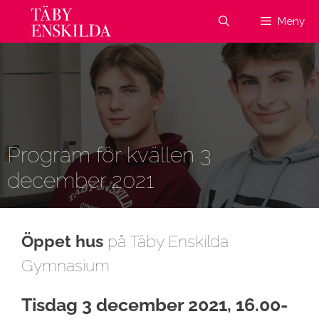
Hoppa
Meny
till
innehåll
Program för kvällen 3
december 2021
Öppet hus
på Täby Enskilda
Gymnasium
Tisdag 3 december 2021, 16.00-