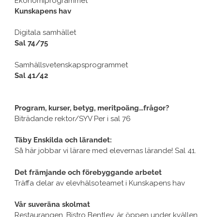
Ekonomiprogrammet
Kunskapens hav
Digitala samhället
Sal 74/75
Samhällsvetenskapsprogrammet
Sal 41/42
Program, kurser, betyg, meritpoäng…frågor?
Biträdande rektor/SYV Per i sal 76
Täby Enskilda och lärandet:
Så här jobbar vi lärare med elevernas lärande! Sal 41.
Det främjande och förebyggande arbetet
Träffa delar av elevhälsoteamet i Kunskapens hav
Vår suveräna skolmat
Restaurangen, Bistro Bentley, är öppen under kvällen.