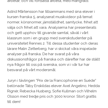
arbetar, och vill fortsätta arbeta, med mångfald.
Astrid Mårtensson har tillsammans med sina elever i
kursen franska 5, analyserat musikvideor på temat
normer, könsnormer, jämställdhet, samtycke, frihet att
välja och frihet att vara. Analyserna har presenterats
och gett upphov till givande samtal, såväl i vårt
klassrum som i en grupp med svenskstudenter på
universitetet Rennes 2. Till dessa studenter och deras
lärare Malin Zetterberg, har vi skickat våra inspelade
analyser på franska. De har svarat på våra
diskussionsfrågor på franska och därefter har de ställt
nya frågor till oss på svenska, som vi i vår tur har
besvarat på vårt modersmål.
Juryn i tävlingen ”Prix de la Francophonie en Suède”
belönade Täby Enskildas elever Axel Angelino, Hedda
Rignér, Rebecka Husberg, Sofie Kullman och Vilhelm
Olsson med tredje pris och 3000 kronor. Stort grattis
till dem!