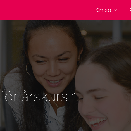
Om oss
ör årskurs 1