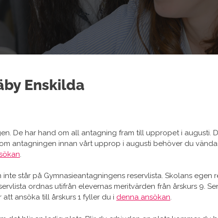
äby Enskilda
n. De har hand om all antagning fram till uppropet i augusti. Då 
or om antagningen innan vårt upprop i augusti behöver du vända 
sökan
.
om inte står på Gymnasieantagningens reservlista. Skolans egen 
reservlista ordnas utifrån elevernas meritvärden från årskurs 9.
t ansöka till årskurs 1 fyller du i
denna ansökan
.