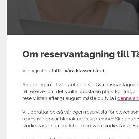
Om reservantagning till T
Vi har just nu
fullt i våra klasser i åk 1.
Antagningen till vår skola går via Gymnasieantagninge
till reserver om det skulle uppstå en plats. För fråg
reservlistan efter 31 augusti måste du fylla i
denna an
Vi upprättar också vår egen reservlista för elever s
reservlista börjar bli inaktuell 1 september. Skolans 
studieplaner som matchar med våra studieplaner. För at