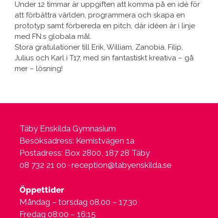
Under 12 timmar är uppgiften att komma på en idé för
att förbättra världen, programmera och skapa en
prototyp samt förbereda en pitch, där idéen är i linje
med FN:s globala mål.
Stora gratulationer till Erik, William, Zanobia, Filip,
Julius och Karl i T17, med sin fantastiskt kreativa – gå
mer – lösning!
Täby Enskilda Gymnasium
Besöksadress: Kemistvägen 1a
Postadress: Box 2800, 187 28 Täby
08 732 21 00 ·
reception@tabyenskilda.se
Öppettider
Måndag – torsdag 08.00 – 17.30
Fredag 08:00 – 16:15