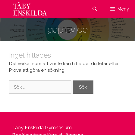
Hoppa
Meny
till
innehåll
gap_wide
Inget hittades
Det verkar som att vi inte kan hitta det du letar efter.
Prova att göra en sökning.
Sök
efter:
Täby Enskilda Gymnasium
Besöksadress: Kemistvägen 1a