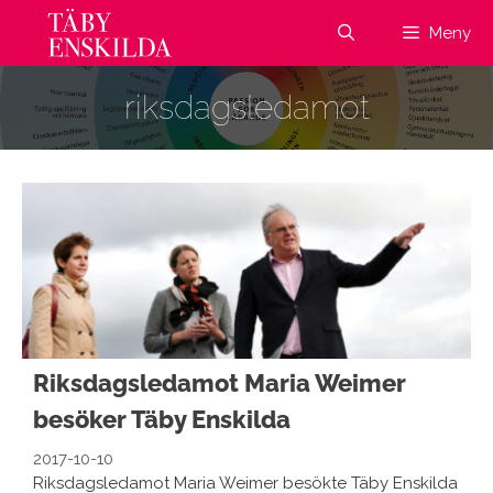
Hoppa
Meny
till
innehåll
riksdagsledamot
Riksdagsledamot Maria Weimer
besöker Täby Enskilda
2017-10-10
Riksdagsledamot Maria Weimer besökte Täby Enskilda