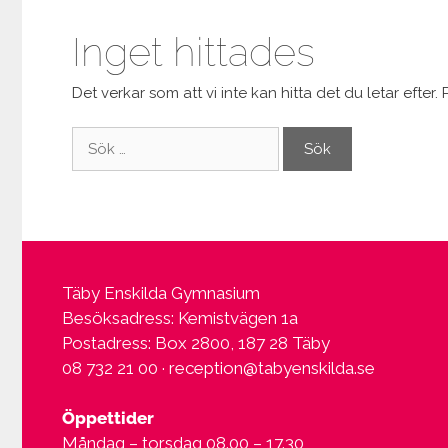
Inget hittades
Det verkar som att vi inte kan hitta det du letar efter.
Sök
efter:
Täby Enskilda Gymnasium
Besöksadress: Kemistvägen 1a
Postadress: Box 2800, 187 28 Täby
08 732 21 00 ·
reception@tabyenskilda.se
Öppettider
Måndag – torsdag 08.00 – 17.30