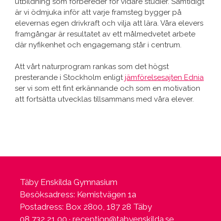
utbildning som förbereder för vidare studier. Samtidigt
är vi ödmjuka inför att varje framsteg bygger på
elevernas egen drivkraft och vilja att lära. Våra elevers
framgångar är resultatet av ett målmedvetet arbete
där nyfikenhet och engagemang står i centrum.
Att vårt naturprogram rankas som det högst
presterande i Stockholm enligt
jämförelsesajten Ednia
ser vi som ett fint erkännande och som en motivation
att fortsätta utvecklas tillsammans med våra elever.
Täby Enskilda Gymnasium
Besöksadress: Kemistvägen 1a
Postadress: Box 2800, 187 28 Täby
08 732 21 00 ·
reception@tabyenskilda.se