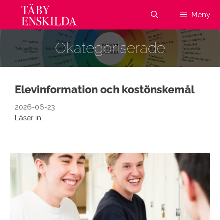
Hoppa
Meny
till
innehåll
Okategoriserade
Elevinformation och kostönskemål
2026-06-23
Läser in …