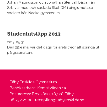
Johan Magnusson och Jonathan Stenvall båda från
S2b var med och spelade Skol-DM i pingis mot sex
spelare från Nacka gymnasium.
Studentutsläpp 2013
2013-05-31
Den 29:e maj var det dags för årets treor att springa ut
på gräsmattan.
Täby Enskilda Gymnasium
Besöksadress: Kemistvägen 1a
Postadress: Box 2800, 187 28 Täby
08 732 21 00 ·
reception@tabyenskilda.se