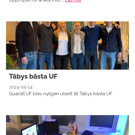
Uppropet för årskurs ett …
Läs mer
Täbys bästa UF
2024-05-14
Guardit UF blev nyligen utsett till Täbys bästa UF.